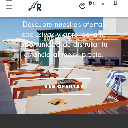
ES
Ofertas exclusivas
Descubre nuestras ofertas
exclusivas y aprovecha la
oportunidad de disfrutar tu
estancia al mejor precio.
VER OFERTAS